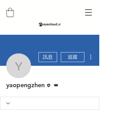
更多動作
訊息
追蹤
yaopengzhen
編者
管理員
yaopengzhen