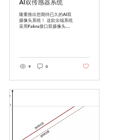
AI双传感器系统
隆重推出您期待已久的AI双
摄像头系统！ 这款尖端系统
采用Fakra接口双摄像头同
步技术，可同时传输RGB和
TOF视频流。凭借高性能本
地AI处理和HDMI实时显示
功能，它能呈现清晰流畅的
画面。 无论是车载感知、工
业检测、安全识别还是医疗
9
0
监控——这款 RGB-TOF 双
传感器系统都能提供像素级
同步的深度和色彩，赋予智
能世界以眼睛。 我们的人工
智能和工业智能工程师团队
随时准备提供专业的技术支
持和服务，确保每一步都提
供无缝体验。 立即联系我
们，了解更多关于这款令人
惊叹的AI双摄像头系统的信
息！