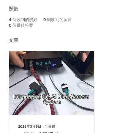
關於
4
個收到的讚好
0
則收到的留言
0
個最佳答案
文章
2026年3月9日
∙
1
分鐘