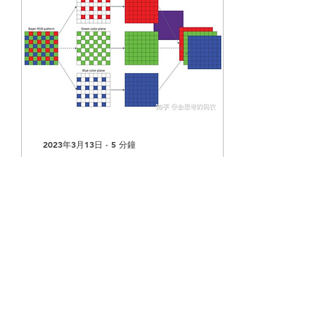
2023年3月13日
∙
5
分鐘
TI ISP系列3 - CFA模块
作者：Lei 1. 什么是CFA?
由CCD或CMOS传感器采集
到的图像，其实是一张拜耳
阵列2x2格式的单通道灰度
图，每个像素点只表示自己
所在格的单色分量强度。如
果直接把所有的像素点按颜
色分配给三通道，很显然会
出现一个问题：...
282
0