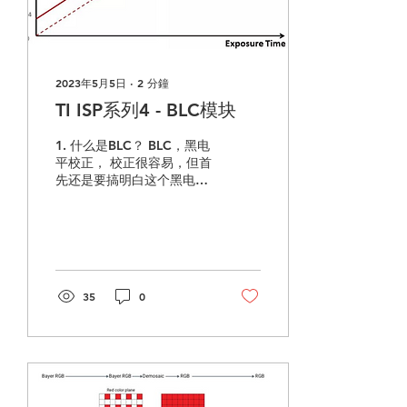
2023年5月5日
∙
2
分鐘
TI ISP系列4 - BLC模块
1. 什么是BLC？ BLC，黑电
平校正， 校正很容易，但首
先还是要搞明白这个黑电平
是怎么来的。 黑电平的来源
可以分为两部分： 黑电平
(基)，黑电平(噪)。 1.1 基
首先占大头的一部分应该叫
黑电平(基)。 从过程上讲，
sensor在接受光照后，理论
35
0
上要把模拟信号转换为数...