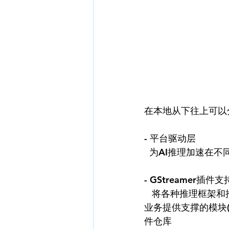
在本地从下往上可以分
- 平台驱动层  
  为AI推理加速在
- GStreamer插件支
   将各种推理框架和推理加速(如：OpenNCC Native SDK)按照NNStreamer封装成插件，和
业务提供支撑的模块(
件仓库  