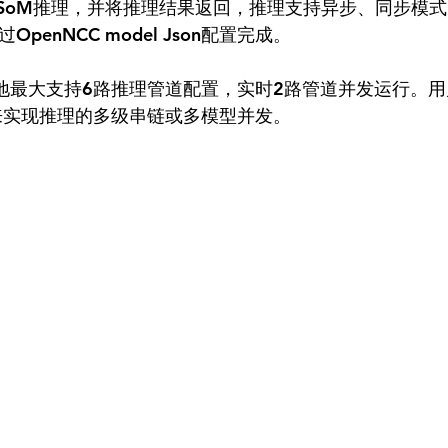
C SoM推理，并将推理结果返回，推理支持异步、同步模式。O
penNCC model Json配置完成。
SoM本地最大支持6路推理管道配置，实时2路管道并发运行。
处理来实现推理的多级串链或多模型并发。