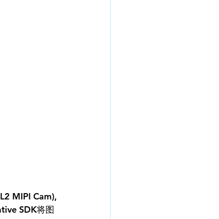
MIPI Cam),
ve SDK将图