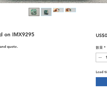
ed on IMX9295
US$0
 and quote.
數量
*
Lead t