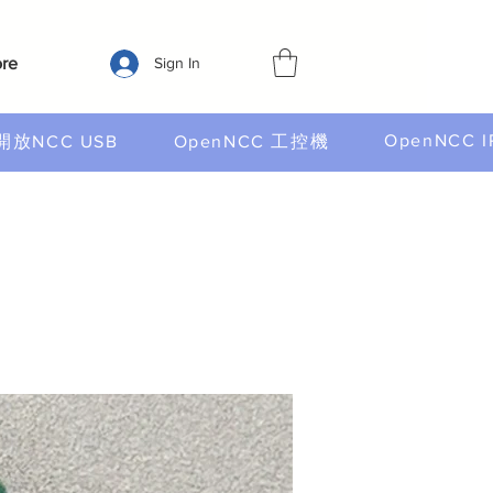
re
Sign In
OpenNCC I
開放NCC USB
OpenNCC 工控機