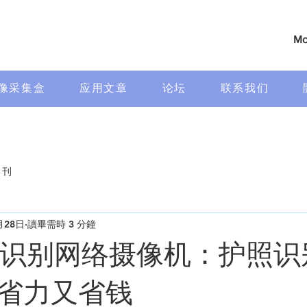
Mo
像采集盒
应用文章
论坛
联系我们
月刊
月28日
讀畢需時 3 分鐘
符识别网络摄像机：护照识
省力又省钱