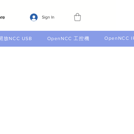
re
Sign In
OpenNCC I
開放NCC USB
OpenNCC 工控機