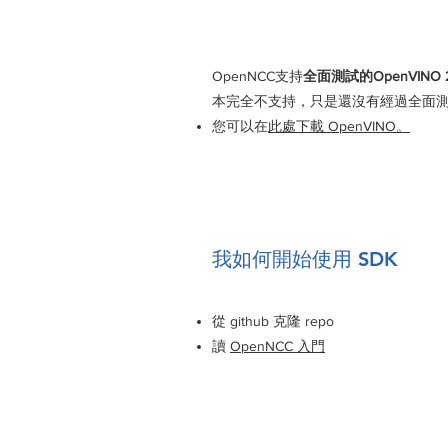
OpenNCC支持
全面測試的OpenVINO 20
本完全不支持，只是還沒有經過全面
您可以在
此處下載 OpenVINO。
我如何開始使用 SDK
從 github 克隆 repo
讀
OpenNCC 入門