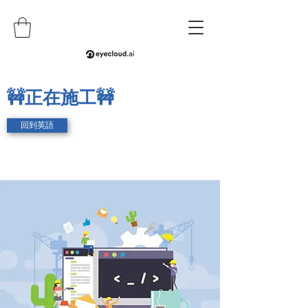
🚧正在施工🚧
回到英語