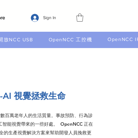
re
Sign In
OpenNCC I
開放NCC USB
OpenNCC 工控機
e-AI 視覺拯救生命
全球數百萬老年人的生活質量。事故預防、行為診
智能視覺帶來的一些好處。 OpenNCC 正在
全的生產視覺解決方案來幫助開發人員挽救更