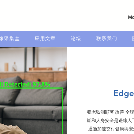
Mo
像采集盒
应用文章
论坛
联系我们
Edg
養老監測顯著 改善 
斷和人身安全是邊緣人工
通過加速交付健康與安